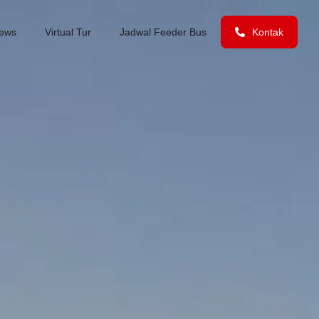
ews
Virtual Tur
Jadwal Feeder Bus
Kontak