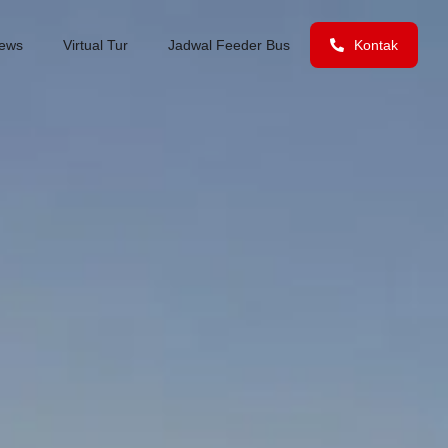
ews
Virtual Tur
Jadwal Feeder Bus
Kontak