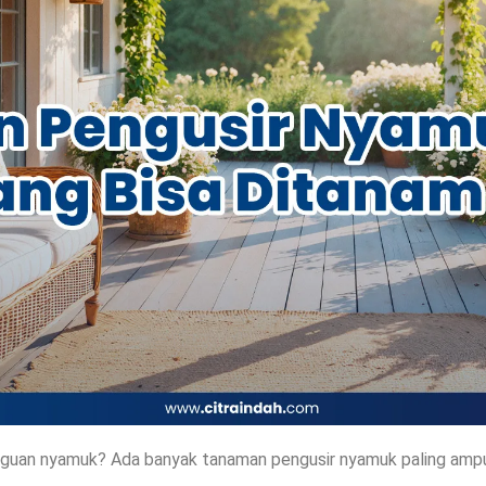
ngguan nyamuk? Ada banyak tanaman pengusir nyamuk paling ampuh