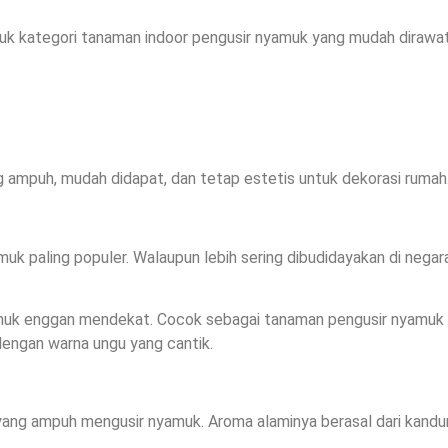
asuk kategori tanaman indoor pengusir nyamuk yang mudah dirawa
Claim Promo CitraIndah City Jonggol di Sini!
g ampuh, mudah didapat, dan tetap estetis untuk dekorasi rumah
k paling populer. Walaupun lebih sering dibudidayakan di negara 
 enggan mendekat. Cocok sebagai tanaman pengusir nyamuk di
engan warna ungu yang cantik.
yang ampuh mengusir nyamuk. Aroma alaminya berasal dari kandun