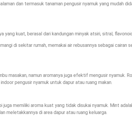
halaman dan termasuk tanaman pengusir nyamuk yang mudah didapat
ang kuat, berasal dari kandungan minyak atsiri, sitral, flavonoid
gi di sekitar rumah, memakai air rebusannya sebagai cairan 
bumbu masakan, namun aromanya juga efektif mengusir nyamuk. R
 indoor pengusir nyamuk untuk dapur atau ruang makan.
pi juga memiliki aroma kuat yang tidak disukai nyamuk. Mint ada
an meletakkannya di area dapur atau ruang keluarga.