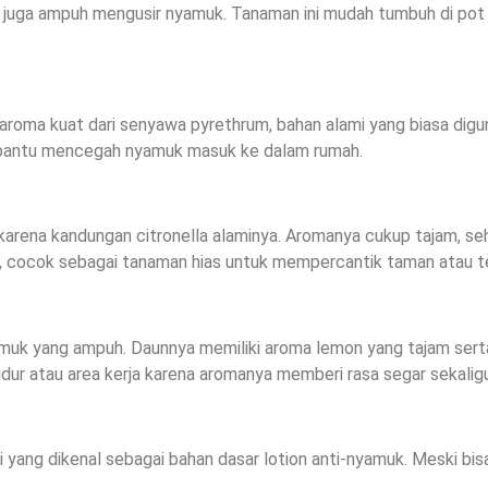
l juga ampuh mengusir nyamuk. Tanaman ini mudah tumbuh di pot k
 aroma kuat dari senyawa pyrethrum, bahan alami yang biasa di
embantu mencegah nyamuk masuk ke dalam rumah.
karena kandungan citronella alaminya. Aromanya cukup tajam, se
ah, cocok sebagai tanaman hias untuk mempercantik taman atau t
k yang ampuh. Daunnya memiliki aroma lemon yang tajam serta k
 tidur atau area kerja karena aromanya memberi rasa segar sek
i yang dikenal sebagai bahan dasar lotion anti-nyamuk. Meski bis