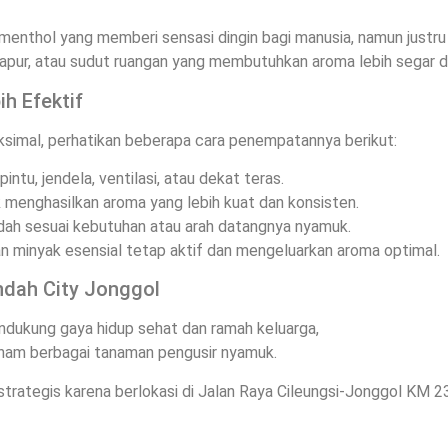
enthol yang memberi sensasi dingin bagi manusia, namun justru 
apur, atau sudut ruangan yang membutuhkan aroma lebih segar da
h Efektif
simal, perhatikan beberapa cara penempatannya berikut:
ntu, jendela, ventilasi, atau dekat teras.
 menghasilkan aroma yang lebih kuat dan konsisten.
ndah sesuai kebutuhan atau arah datangnya nyamuk.
n minyak esensial tetap aktif dan mengeluarkan aroma optimal.
ndah City Jonggol
endukung gaya hidup sehat dan ramah keluarga,
CitraIndah City 
anam berbagai tanaman pengusir nyamuk.
 strategis karena berlokasi di Jalan Raya Cileungsi-Jonggol KM 2