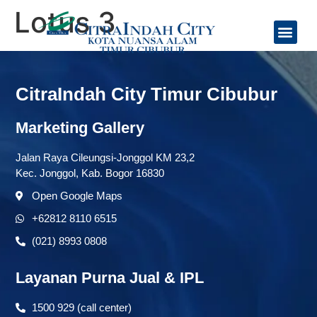
Lotus 3
Tentang Kami
Jadwal Feeder Bus
CitraIndah City Timur Cibubur
Marketing Gallery
Jalan Raya Cileungsi-Jonggol KM 23,2
Kec. Jonggol, Kab. Bogor 16830
Open Google Maps
+62812 8110 6515
(021) 8993 0808
Layanan Purna Jual & IPL
1500 929 (call center)