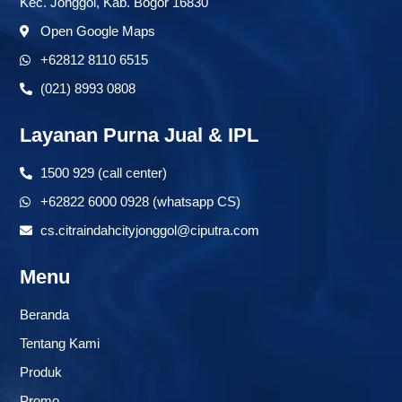
Kec. Jonggol, Kab. Bogor 16830
Open Google Maps
+62812 8110 6515
(021) 8993 0808
Layanan Purna Jual & IPL
1500 929 (call center)
+62822 6000 0928 (whatsapp CS)
cs.citraindahcityjonggol@ciputra.com
Menu
Beranda
Tentang Kami
Produk
Promo