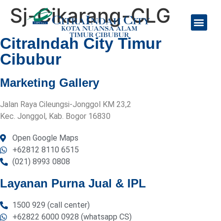
Sj-Cikarang-CLG
Tentang Kami
Jadwal Feeder Bus
CitraIndah City Timur
Cibubur
Marketing Gallery
Jalan Raya Cileungsi-Jonggol KM 23,2
Kec. Jonggol, Kab. Bogor 16830
Open Google Maps
+62812 8110 6515
(021) 8993 0808
Layanan Purna Jual & IPL
1500 929 (call center)
+62822 6000 0928 (whatsapp CS)