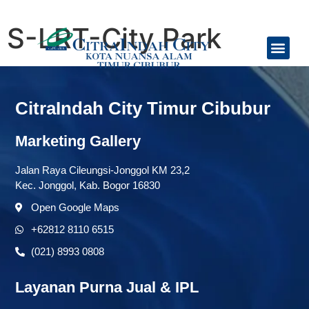
Skip to content
S-LRT-City Park
Tentang Kami
Jadwal Feeder Bus
CitraIndah City Timur Cibubur
Marketing Gallery
Jalan Raya Cileungsi-Jonggol KM 23,2
Kec. Jonggol, Kab. Bogor 16830
Open Google Maps
+62812 8110 6515
(021) 8993 0808
Layanan Purna Jual & IPL