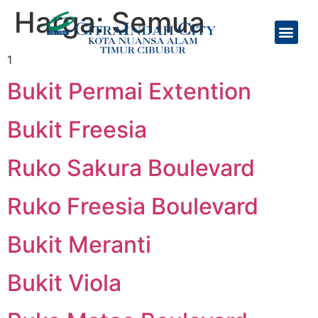
Harga:
Semua
Tentang Kami
Jadwal Feeder Bus
1
Bukit Permai Extention
Bukit Freesia
Ruko Sakura Boulevard
Ruko Freesia Boulevard
Bukit Meranti
Bukit Viola