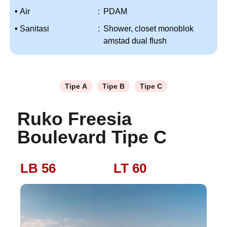
•
Air
:
PDAM
•
Sanitasi
:
Shower, closet monoblok
amstad dual flush
Tipe A
Tipe B
Tipe C
Ruko Freesia
Boulevard Tipe C
LB 56
LT 60