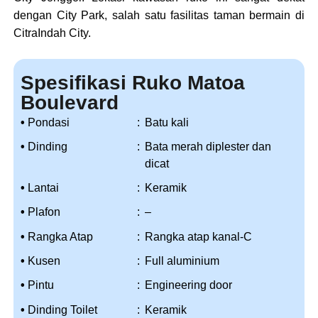
dengan City Park, salah satu fasilitas taman bermain di
CitraIndah City.
Spesifikasi Ruko Matoa
Boulevard
•
Pondasi
:
Batu kali
•
Dinding
:
Bata merah diplester dan
dicat
•
Lantai
:
Keramik
•
Plafon
:
–
•
Rangka Atap
:
Rangka atap kanal-C
•
Kusen
:
Full aluminium
•
Pintu
:
Engineering door
•
Dinding Toilet
:
Keramik