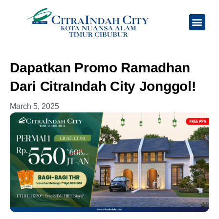
Tentang Kami
Jadwal Feeder Bus
Dapatkan Promo Ramadhan
Dari CitraIndah City Jonggol!
March 5, 2025