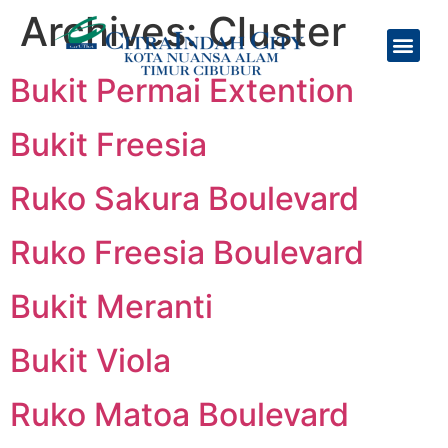
Archives:
Cluster
Tentang Kami
Jadwal Feeder Bus
Bukit Permai Extention
Bukit Freesia
Ruko Sakura Boulevard
Ruko Freesia Boulevard
Bukit Meranti
Bukit Viola
Ruko Matoa Boulevard